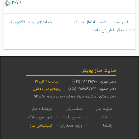
+207
←
ناوبری نوشته
تغییر صاحب دامنه ، انتقال به یک
راه اندازی پست الکترونیک
→
شناسه دیگر یا فروش دامنه
سایت ساز پوپش
دفتر تهران : 28421570 (021)
ساعات 9 الی 17
دفتر مشهد : ۳۸۶۸۴۷۳۳ (۰۵۱)
روزهای غیر تعطیل
دفتر مرکزی : مـشـهـد بلـوار مـعـلـم - بـیـن مـعلم ۵۰ و ۵۲
سایت ساز
سـفــــارش
فروشگاه ساز
بــــلاگ
تـماس با ما
سرویس وبلاگ
راهنما
ورود همکاران
اپلیکیشن ساز