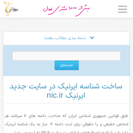
خانه
امکانات
دسته بندی مطالب راهنما
فروشگاه ساز
جستجو برای:
**** پنل مدیریت سایت ****
اپلیکیشن فروشگاهی
چطور شروع کنم ؟
تنظیمات دامنه
قالب ها
ساخت شناسه ایرنیک در سایت جدید
تنظیمات دامنه
قیمت
ایرنیک nic.ir
ساخت شناسه ایرنیک در سایت جدید ایرنیک nic.ir
چرا پوپش؟
تغییر صاحب دامنه ، انتقال به یک شناسه دیگر یا فروش دامنه
طبق قوانین جمهوری اسلامی ایران که صاحب دامنه های ir میباشد هر
نحوه ارسال مدارک برای ایرنیک
مشتریان ما
شخص حقیقی و یا حقوقی برای ثبت دامنه ir نیاز به یک شناسه ایرنیک
تغییر رابطهای کاربری در ایرنیک nic.ir
تماس با ما
دارد. این شناسه توسط همان شخص در سایت nic.ir به ثبت می رسد.