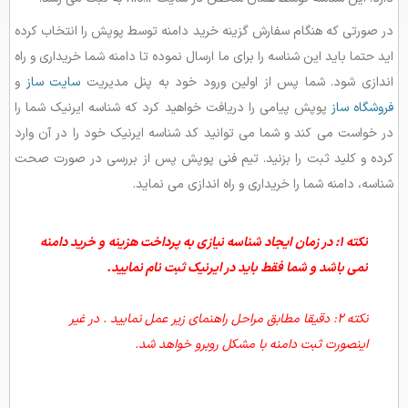
نحوه تغییر DNS
در صورتی که هنگام سفارش گزینه خرید دامنه توسط پوپش را انتخاب کرده
بلاگ
نحوه تغییر رابط مالی و فنی در ایرنیک
اید حتما باید این شناسه را برای ما ارسال نموده تا دامنه شما خریداری و راه
راهنما
نحوه تاییدیه فنی سایت جهت اینماد و ساماندهی
اندازی شود. شما پس از اولین ورود خود به پنل مدیریت
سایت ساز
و
فروشگاه ساز
پوپش پیامی را دریافت خواهید کرد که شناسه ایرنیک شما را
ویرایشگر قالب پیشرفته
در خواست می کند و شما می توانید کد شناسه ایرنیک خود را در آن وارد
مدیریت تصاویر و فایلها
کرده و کلید ثبت را بزنید. تیم فنی پوپش پس از بررسی در صورت صحت
سئو (SEO)
شناسه، دامنه شما را خریداری و راه اندازی می نماید.
راهنمای سفارش سایت
درباره سایت ساز و فروشگاه ساز پوپش
نکته 1: در زمان ایجاد شناسه نیازی به پرداخت هزینه و خرید دامنه
نمی باشد و شما فقط باید در ایرنیک ثبت نام نمایید.
نکته 2: دقیقا مطابق مراحل راهنمای زیر عمل نمایید . در غیر
اینصورت ثبت دامنه با مشکل روبرو خواهد شد.